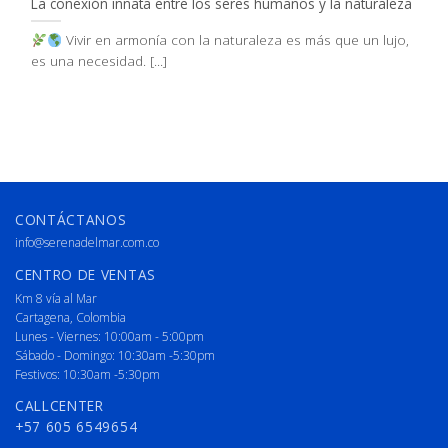
La conexión innata entre los seres humanos y la naturaleza
Vivir en armonía con la naturaleza es más que un lujo,
es una necesidad. [...]
CONTÁCTANOS
info@serenadelmar.com.co
CENTRO DE VENTAS
Km 8 vía al Mar
Cartagena, Colombia
Lunes - Viernes: 10:00am - 5:00pm
Sábado - Domingo: 10:30am -5:30pm
Festivos: 10:30am -5:30pm
CALLCENTER
+57 605 6549654