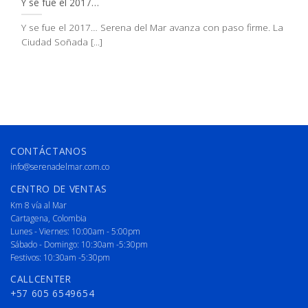
Y se fue el 2017…
Y se fue el 2017… Serena del Mar avanza con paso firme. La
Ciudad Soñada [...]
CONTÁCTANOS
info@serenadelmar.com.co
CENTRO DE VENTAS
Km 8 vía al Mar
Cartagena, Colombia
Lunes - Viernes: 10:00am - 5:00pm
Sábado - Domingo: 10:30am -5:30pm
Festivos: 10:30am -5:30pm
CALLCENTER
+57 605 6549654