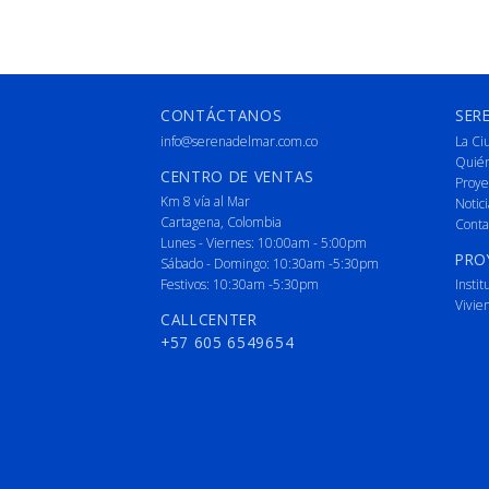
CONTÁCTANOS
SER
info@serenadelmar.com.co
La Ci
Quié
CENTRO DE VENTAS
Proye
Km 8 vía al Mar
Notici
Cartagena, Colombia
Conta
Lunes - Viernes: 10:00am - 5:00pm
PRO
Sábado - Domingo: 10:30am -5:30pm
Festivos: 10:30am -5:30pm
Instit
Vivie
CALLCENTER
+57 605 6549654