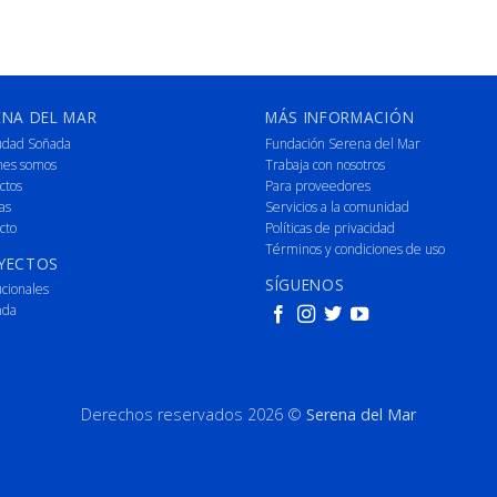
ENA DEL MAR
MÁS INFORMACIÓN
udad Soñada
Fundación Serena del Mar
nes somos
Trabaja con nosotros
ctos
Para proveedores
as
Servicios a la comunidad
cto
Políticas de privacidad
Términos y condiciones de uso
YECTOS
SÍGUENOS
ucionales
nda
Derechos reservados 2026 ©
Serena del Mar