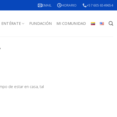
EMAIL
HORARIO
+57 605 6549654
ENTÉRATE
FUNDACIÓN
MI COMUNIDAD
A
mpo de estar en casa, tal