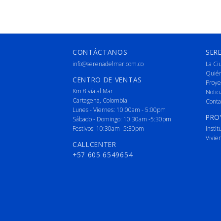
CONTÁCTANOS
SER
info@serenadelmar.com.co
La Ci
Quié
CENTRO DE VENTAS
Proye
Km 8 vía al Mar
Notici
Cartagena, Colombia
Conta
Lunes - Viernes: 10:00am - 5:00pm
PRO
Sábado - Domingo: 10:30am -5:30pm
Festivos: 10:30am -5:30pm
Instit
Vivie
CALLCENTER
+57 605 6549654