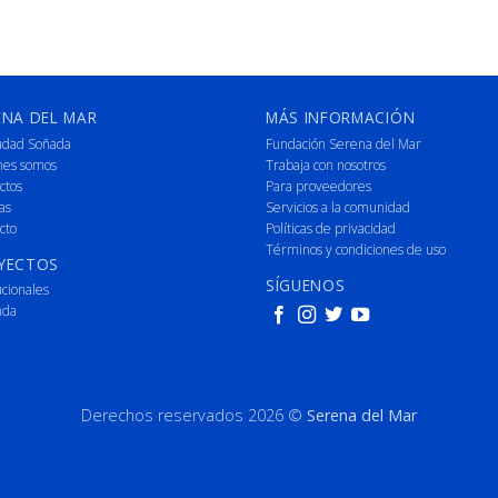
ENA DEL MAR
MÁS INFORMACIÓN
udad Soñada
Fundación Serena del Mar
nes somos
Trabaja con nosotros
ctos
Para proveedores
as
Servicios a la comunidad
cto
Políticas de privacidad
Términos y condiciones de uso
YECTOS
SÍGUENOS
ucionales
nda
Derechos reservados 2026 ©
Serena del Mar