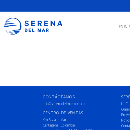
INICI
CONTÁCTANOS
SER
info@serenadelmar.com.co
La Ci
Quié
CENTRO DE VENTAS
Proye
Km 8 vía al Mar
Notici
Cartagena, Colombia
Conta