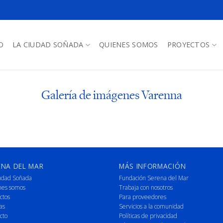
O
LA CIUDAD SOÑADA
QUIENES SOMOS
PROYECTOS
Galería de imágenes Varenna
ENA DEL MAR
MÁS INFORMACIÓN
udad Soñada
Fundación Serena del Mar
nes somos
Trabaja con nosotros
ctos
Para proveedores
as
Servicios a la comunidad
cto
Políticas de privacidad