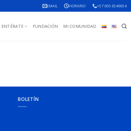
EMAIL
HORARIO
+57 605 6549654
ENTÉRATE
FUNDACIÓN
MI COMUNIDAD
BOLETÍN