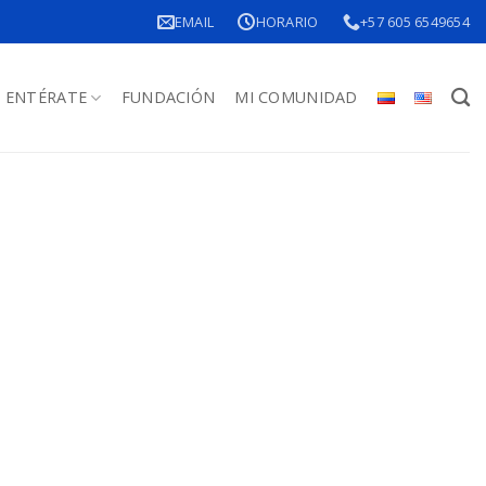
EMAIL
HORARIO
+57 605 6549654
ENTÉRATE
FUNDACIÓN
MI COMUNIDAD