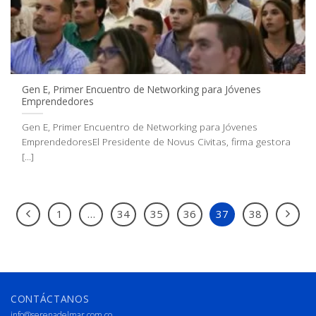
Gen E, Primer Encuentro de Networking para Jóvenes
Emprendedores
Gen E, Primer Encuentro de Networking para Jóvenes
EmprendedoresEl Presidente de Novus Civitas, firma gestora
[...]
1
…
34
35
36
37
38
CONTÁCTANOS
info@serenadelmar.com.co