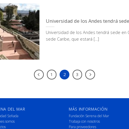
Universidad de los Andes tendrá sed
Universidad de los Andes tendrá sede en C
sede Caribe, que estará [...]
1
2
3
ENA DEL MAR
MÁS INFORMACIÓN
udad Soñada
Fundación Serena del Mar
nes somos
Trabaja con nosotros
ctos
Para proveedores