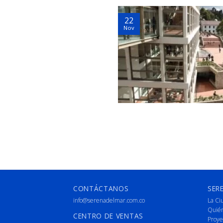
22
Nov
CONTÁCTANOS
SER
info@serenadelmar.com.co
La Ci
Quié
CENTRO DE VENTAS
Proye