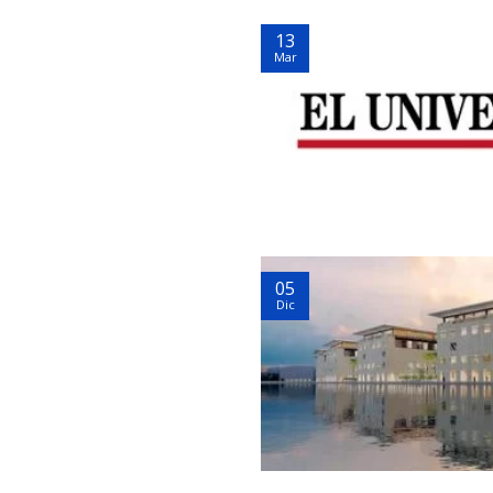
13
Mar
05
Dic