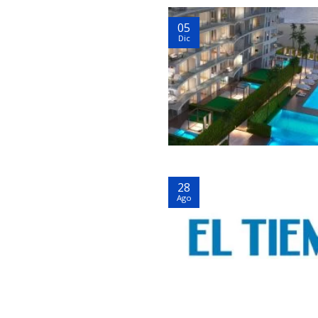
05
Dic
28
Ago