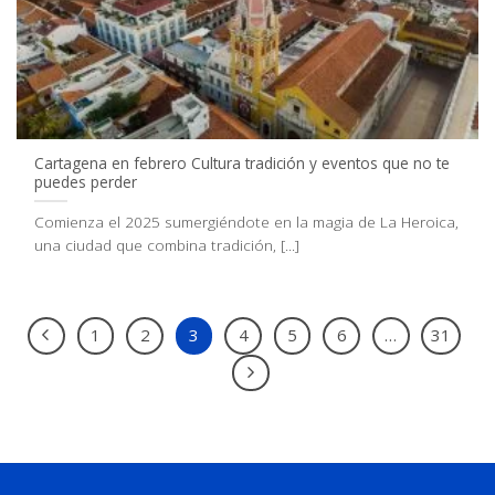
Cartagena en febrero Cultura tradición y eventos que no te
puedes perder
Comienza el 2025 sumergiéndote en la magia de La Heroica,
una ciudad que combina tradición, [...]
1
2
3
4
5
6
…
31