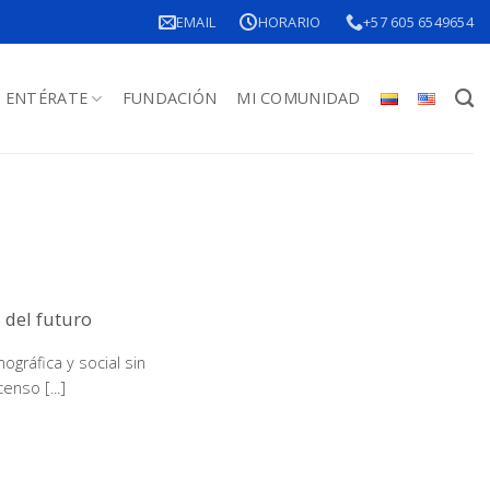
EMAIL
HORARIO
+57 605 6549654
ENTÉRATE
FUNDACIÓN
MI COMUNIDAD
 del futuro
gráfica y social sin
nso [...]