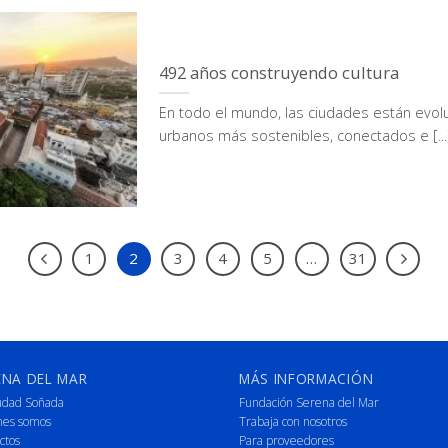
492 años construyendo cultura
En todo el mundo, las ciudades están evo
urbanos más sostenibles, conectados e [...
1
2
3
4
5
…
31
ENA DEL MAR
MÁS INFORMACIÓN
udad Soñada
Fundación Serena del Mar
nes somos
Trabaja con nosotros
ctos
Para proveedores