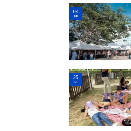
04
Jul
25
Jun