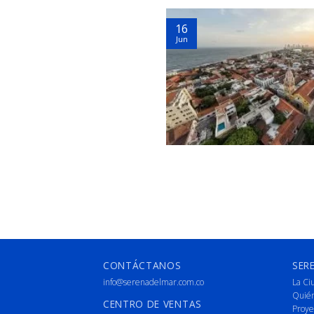
16
Jun
CONTÁCTANOS
SER
info@serenadelmar.com.co
La Ci
Quié
CENTRO DE VENTAS
Proye