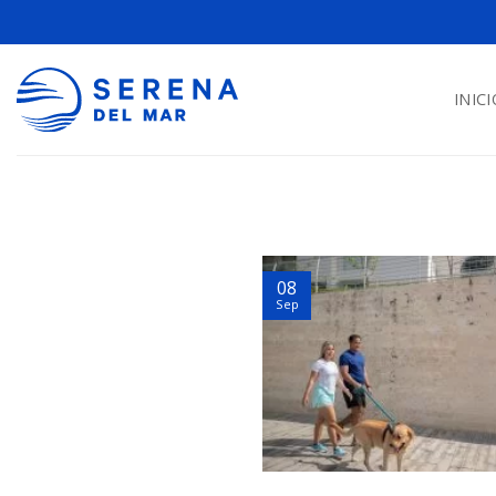
INICI
08
Sep