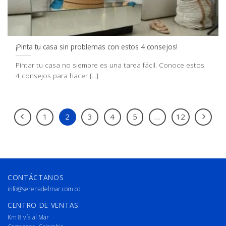
¡Pinta tu casa sin problemas con estos 4 consejos!
Pintar tu casa no siempre es una tarea fácil. Conoce estos
4 consejos para hacer [...]
1
2
3
4
5
…
12
CONTÁCTANOS
info@serenadelmar.com.co
CENTRO DE VENTAS
Km 8 vía al Mar