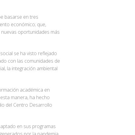
be basarse en tres
iento económico; que,
d y nuevas oportunidades más
cial se ha visto reflejado
jado con las comunidades de
ial, la integración ambiental
formación académica en
e esta manera, ha hecho
dio del Centro Desarrollo
 adaptado en sus programas
s generados por la pandemia