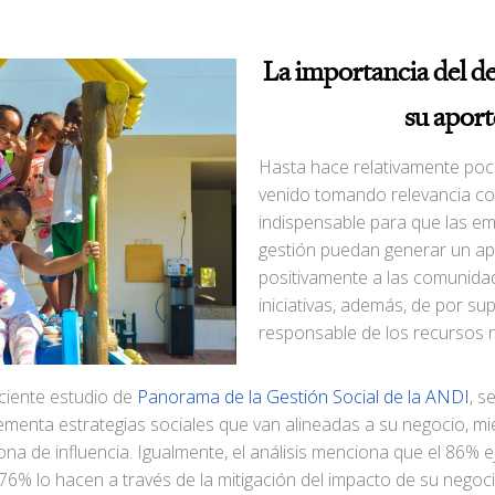
La importancia del de
su aport
Hasta hace relativamente poco
venido tomando relevancia 
indispensable para que las em
gestión puedan generar un ap
positivamente a las comunida
iniciativas, además, de por su
responsable de los recursos n
eciente estudio de
Panorama de la Gestión Social de la ANDI
, s
enta estrategias sociales que van alineadas a su negocio, mi
na de influencia. Igualmente, el análisis menciona que el 86% 
 76% lo hacen a través de la mitigación del impacto de su nego