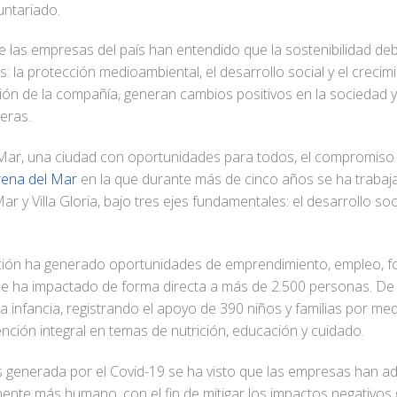
untariado.
e las empresas del país han entendido que la sostenibilidad de
la protección medioambiental, el desarrollo social y el crecim
stión de la compañía, generan cambios positivos en la socieda
ieras.
Mar, una ciudad con oportunidades para todos, el compromiso so
rena del Mar
en la que durante más de cinco años se ha traba
ar y Villa Gloria, bajo tres ejes fundamentales: el desarrollo soc
.
ción ha generado oportunidades de emprendimiento, empleo, 
que ha impactado de forma directa a más de 2.500 personas. D
ra infancia, registrando el apoyo de 390 niños y familias por me
tención integral en temas de nutrición, educación y cuidado.
isis generada por el Covid-19 se ha visto que las empresas han
ente más humano, con el fin de mitigar los impactos negativo