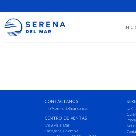
INICI
CONTÁCTANOS
SER
info@serenadelmar.com.co
La Ci
Quié
CENTRO DE VENTAS
Proye
Km 8 vía al Mar
Notici
Cartagena, Colombia
Conta