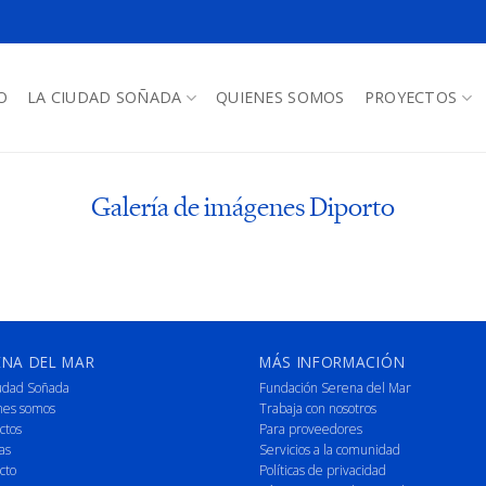
O
LA CIUDAD SOÑADA
QUIENES SOMOS
PROYECTOS
Galería de imágenes Diporto
ENA DEL MAR
MÁS INFORMACIÓN
udad Soñada
Fundación Serena del Mar
nes somos
Trabaja con nosotros
ctos
Para proveedores
as
Servicios a la comunidad
cto
Políticas de privacidad