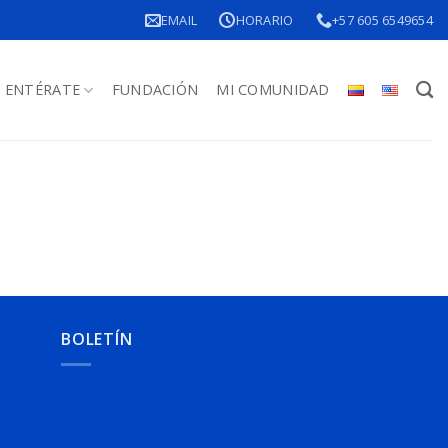
EMAIL
HORARIO
+57 605 6549654
ENTÉRATE
FUNDACIÓN
MI COMUNIDAD
BOLETÍN