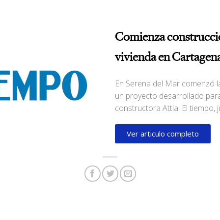
Comienza construcció
vivienda en Cartagen
En Serena del Mar comenzó la
un proyecto desarrollado par
constructora Attia. El tiempo,
Ver articulo completo