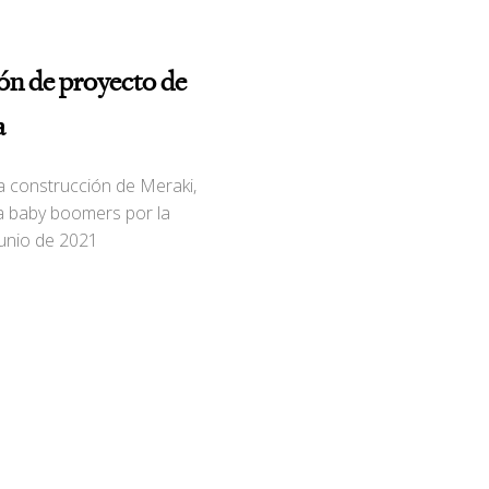
n de proyecto de
a
 construcción de Meraki,
a baby boomers por la
 junio de 2021