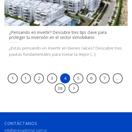
¿Pensando en invertir? Descubre tres tips clave para
proteger tu inversión en el sector inmobiliario
¿Estás pensando en invertir en bienes raíces? Descubre tres
pautas fundamentales para tomar la mejor [...]
1
2
3
4
5
6
7
…
38
CONTÁCTANOS
info@serenadelmar.com.co